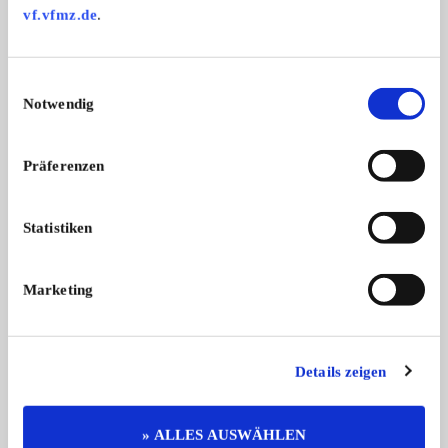
vf.vfmz.de
.
Weitere Anzeigen dieses Anbieters
Einwilligungsauswahl
ALLE ANZEIGEN
Notwendig
Präferenzen
Statistiken
Marketing
DS
450SL
Citroën D Spécial | Neue Lackierung
Mercedes-Benz 450 S
...
Zustand ...
Details zeigen
34.950,- €
» ALLES AUSWÄHLEN