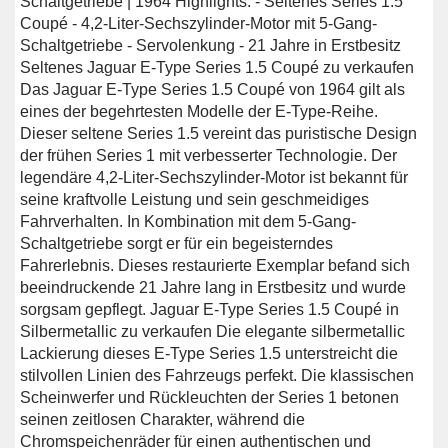
Schaltgetriebe | 1964 Highlights: - Seltenes Series 1.5
Coupé - 4,2-Liter-Sechszylinder-Motor mit 5-Gang-
Schaltgetriebe - Servolenkung - 21 Jahre in Erstbesitz
Seltenes Jaguar E-Type Series 1.5 Coupé zu verkaufen
Das Jaguar E-Type Series 1.5 Coupé von 1964 gilt als
eines der begehrtesten Modelle der E-Type-Reihe.
Dieser seltene Series 1.5 vereint das puristische Design
der frühen Series 1 mit verbesserter Technologie. Der
legendäre 4,2-Liter-Sechszylinder-Motor ist bekannt für
seine kraftvolle Leistung und sein geschmeidiges
Fahrverhalten. In Kombination mit dem 5-Gang-
Schaltgetriebe sorgt er für ein begeisterndes
Fahrerlebnis. Dieses restaurierte Exemplar befand sich
beeindruckende 21 Jahre lang in Erstbesitz und wurde
sorgsam gepflegt. Jaguar E-Type Series 1.5 Coupé in
Silbermetallic zu verkaufen Die elegante silbermetallic
Lackierung dieses E-Type Series 1.5 unterstreicht die
stilvollen Linien des Fahrzeugs perfekt. Die klassischen
Scheinwerfer und Rückleuchten der Series 1 betonen
seinen zeitlosen Charakter, während die
Chromspeichenräder für einen authentischen und