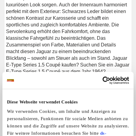
luxuriösen Look sorgen. Auch der Innenraum harmoniert
perfekt mit dem Exterieur: Schwarzes Leder bildet einen
schönen Kontrast zur Karosserie und schafft ein
sportliches und zugleich komfortables Ambiente. Die
Servolenkung erhöht den Fahrkomfort, ohne das
klassische Fahrgefühl zu beeinträchtigen. Das
Zusammenspiel von Farbe, Materialien und Details
macht diesen Jaguar zu einem beeindruckenden
Blickfang – sowohl am Steuer als auch im Stand. Jaguar
E-Type Series 1.5 Coupé kaufen? Suchen Sie ein Jaguar
E-Type Series 1.5 Coupé aus dem Jahr 1964?
Hinterlassen Sie Ihre Kontaktdaten über das Formular auf
dieser Seite oder rufen Sie uns direkt unter +31 416 751
393 an. Unser Verkaufsteam beantwortet gerne Ihre
Fragen und erstellt Ihnen auf Wunsch ein individuelles
Diese Webseite verwendet Cookies
Shopping-Video. Wir bieten Unterstützung beim
Wir verwenden Cookies, um Inhalte und Anzeigen zu
Transport. Wir liefern Ihnen Ihr Auto mit Tüv, H-
Kennzeichen und Fahrzeugbrief, gegen Aufpreis. Sie
personalisieren, Funktionen für soziale Medien anbieten zu
zahlen keine Importsteuer mehr. Auch können Sie das
können und die Zugriffe auf unsere Website zu analysieren.
Fahrzeug bei unsere Finanzierungspartner finanzieren.
Für weitere Informationen besuchen Sie bitte
ds-