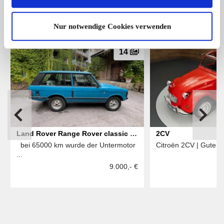
Das könnte Sie auch interessieren
ALLE ANZEIGEN
Nur notwendige Cookies verwenden
14
Land Rover Range Rover classic 3
2CV
bei 65000 km wurde der Untermotor
Citroën 2CV | Guter Z
Door
...
9.000,- €