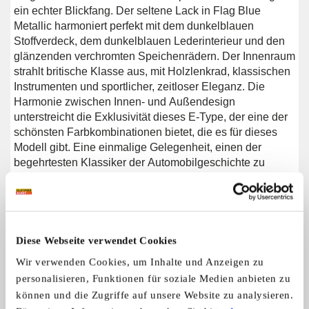
ein echter Blickfang. Der seltene Lack in Flag Blue
Metallic harmoniert perfekt mit dem dunkelblauen
Stoffverdeck, dem dunkelblauen Lederinterieur und den
glänzenden verchromten Speichenrädern. Der Innenraum
strahlt britische Klasse aus, mit Holzlenkrad, klassischen
Instrumenten und sportlicher, zeitloser Eleganz. Die
Harmonie zwischen Innen- und Außendesign
unterstreicht die Exklusivität dieses E-Type, der eine der
schönsten Farbkombinationen bietet, die es für dieses
Modell gibt. Eine einmalige Gelegenheit, einen der
begehrtesten Klassiker der Automobilgeschichte zu
besitzen. Jaguar E-Type Serie 1 3.8 OTS kaufen?
Suchen Sie einen Jaguar E-Type Serie 1 3.8 OTS von
1962? Hinterlassen Sie Ihre Kontaktdaten über das
Formular auf dieser Seite oder rufen Sie uns direkt unter
+31 416 751 393 an. Unser Verkaufsteam beantwortet
Diese Webseite verwendet Cookies
gerne all Ihre Fragen oder erstellt sogar ein persönliches
Wir verwenden Cookies, um Inhalte und Anzeigen zu
Shop-Video für Sie. Wir bieten Unterstützung beim
personalisieren, Funktionen für soziale Medien anbieten zu
Transport. Wir liefern Ihnen Ihr Auto mit Tüv, H-
können und die Zugriffe auf unsere Website zu analysieren.
Kennzeichen und Fahrzeugbrief, gegen Aufpreis. Sie