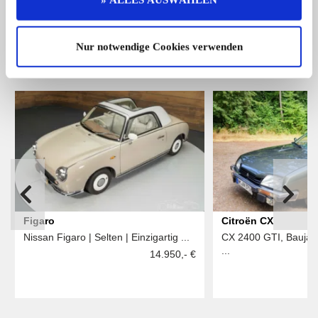
Das könnte Sie auch interessieren
Nur notwendige Cookies verwenden
ALLE ANZEIGEN
Figaro
Citroën CX
Nissan Figaro | Selten | Einzigartig ...
CX 2400 GTI, Baujahr
...
14.950,- €