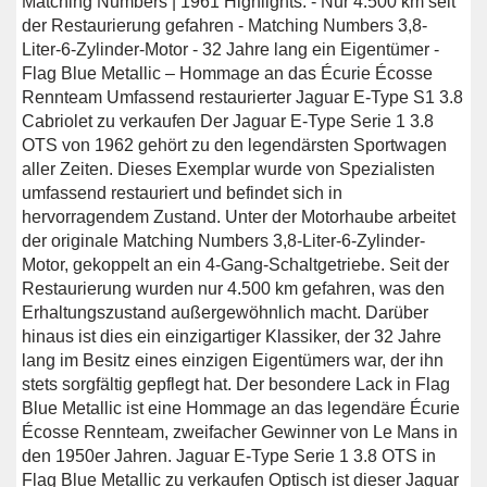
Matching Numbers | 1961 Highlights: - Nur 4.500 km seit
der Restaurierung gefahren - Matching Numbers 3,8-
Liter-6-Zylinder-Motor - 32 Jahre lang ein Eigentümer -
Flag Blue Metallic – Hommage an das Écurie Écosse
Rennteam Umfassend restaurierter Jaguar E-Type S1 3.8
Cabriolet zu verkaufen Der Jaguar E-Type Serie 1 3.8
OTS von 1962 gehört zu den legendärsten Sportwagen
aller Zeiten. Dieses Exemplar wurde von Spezialisten
umfassend restauriert und befindet sich in
hervorragendem Zustand. Unter der Motorhaube arbeitet
der originale Matching Numbers 3,8-Liter-6-Zylinder-
Motor, gekoppelt an ein 4-Gang-Schaltgetriebe. Seit der
Restaurierung wurden nur 4.500 km gefahren, was den
Erhaltungszustand außergewöhnlich macht. Darüber
hinaus ist dies ein einzigartiger Klassiker, der 32 Jahre
lang im Besitz eines einzigen Eigentümers war, der ihn
stets sorgfältig gepflegt hat. Der besondere Lack in Flag
Blue Metallic ist eine Hommage an das legendäre Écurie
Écosse Rennteam, zweifacher Gewinner von Le Mans in
den 1950er Jahren. Jaguar E-Type Serie 1 3.8 OTS in
Flag Blue Metallic zu verkaufen Optisch ist dieser Jaguar