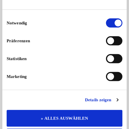
Weitere Anzeigen dieses Anbieters
ALLE ANZEIGEN
Einwilligungsauswahl
Notwendig
15
Präferenzen
Statistiken
Marketing
Citroën CX
Verkaufe Citroen CX GTI 2,4 Serie 1 ...
18.000,- €
Details zeigen
» ALLES AUSWÄHLEN
Das könnte Sie auch interessieren