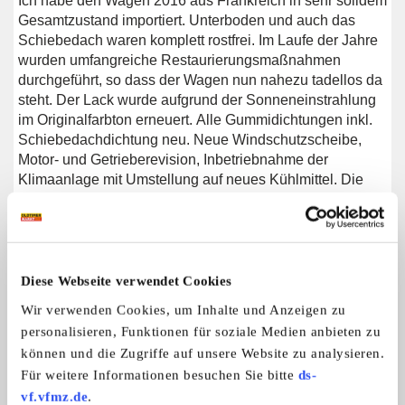
Ich habe den Wagen 2016 aus Frankreich in sehr solidem
Gesamtzustand importiert. Unterboden und auch das
Schiebedach waren komplett rostfrei. Im Laufe der Jahre
wurden umfangreiche Restaurierungsmaßnahmen
durchgeführt, so dass der Wagen nun nahezu tadellos da
steht. Der Lack wurde aufgrund der Sonneneinstrahlung
im Originalfarbton erneuert. Alle Gummidichtungen inkl.
Schiebedachdichtung neu. Neue Windschutzscheibe,
Motor- und Getrieberevision, Inbetriebnahme der
Klimaanlage mit Umstellung auf neues Kühlmittel. Die
Polster in robusterer Ausführung wurden einem
Schlachtwagen entnommen. Die originalen mit kleinen
Rissen sind noch vorhanden. Der Wagen fährt uns
Schaltet einwandfrei, Hydropneumatik tadellos.
Rechnungen als Dokumentation vorhanden. Die Arbeiten
Diese Webseite verwendet Cookies
wurden beim CX Spezialist Citroen Kesselheim aus
Wir verwenden Cookies, um Inhalte und Anzeigen zu
Koblenz durchgeführt.
personalisieren, Funktionen für soziale Medien anbieten zu
Bei weiteren Fragen gerne melden
können und die Zugriffe auf unsere Website zu analysieren.
Für weitere Informationen besuchen Sie bitte
ds-
vf.vfmz.de
.