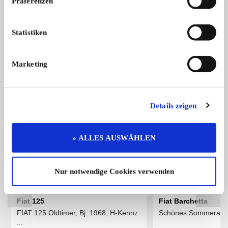
Präferenzen
Citroën 2 CV
2CV Dolly Vollrestaurierung in 2010 ...
Statistiken
15.500,- €
Marketing
Das könnte Sie auch interessieren
ALLE ANZEIGEN
Details zeigen
Neu
15
» ALLES AUSWÄHLEN
Nur notwendige Cookies verwenden
Fiat 125
Fiat Barchetta
FIAT 125 Oldtimer, Bj. 1968, H‑Kennz
Schönes Sommeraut
...