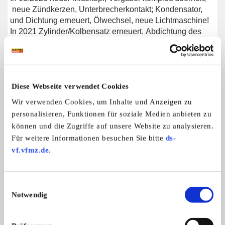
neue Zündkerzen, Unterbrecherkontakt; Kondensator,
und Dichtung erneuert, Ölwechsel, neue Lichtmaschine!
In 2021 Zylinder/Kolbensatz erneuert. Abdichtung des
Haubenscharnier mit spezieller Dichtmasse.
Top gepflegtes Fahrzeug!
Diese Webseite verwendet Cookies
Weitere Anzeigen dieses Anbieters
Wir verwenden Cookies, um Inhalte und Anzeigen zu
personalisieren, Funktionen für soziale Medien anbieten zu
ALLE ANZEIGEN
können und die Zugriffe auf unsere Website zu analysieren.
Für weitere Informationen besuchen Sie bitte
ds-
11
vf.vfmz.de
.
Einwilligungsauswahl
Notwendig