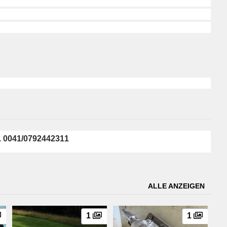
l. 0041/0792442311
ALLE ANZEIGEN
1
1