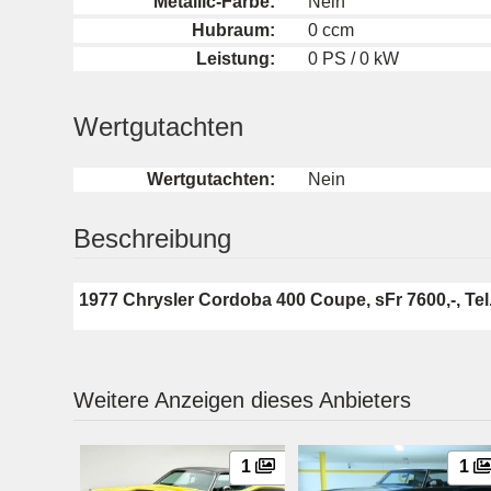
Metallic-Farbe:
Nein
Hubraum:
0 ccm
Leistung:
0 PS / 0 kW
Wertgutachten
Wertgutachten:
Nein
Beschreibung
1977 Chrysler Cordoba 400 Coupe, sFr 7600,-, Te
Weitere Anzeigen dieses Anbieters
1
1