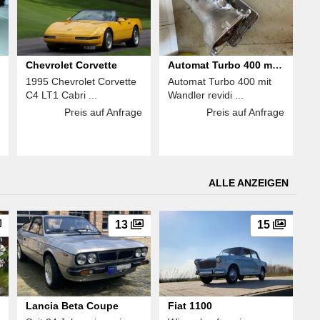
Chevrolet Corvette
Automat Turbo 400 mit
1995 Chevrolet Corvette
Automat Turbo 400 mit
Wandler revidiert - GM
C4 LT1 Cabri ...
Wandler revidi ...
Preis auf Anfrage
Preis auf Anfrage
ALLE ANZEIGEN
13
15
Lancia Beta Coupe
Fiat 1100