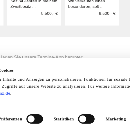
Seit 34 Jahren in meinem
Wir verkaufen einen
Zweitbesitz ...
besonderen, selt ...
8.500,- €
8.500,- €
 laden Sie unsere Termine-App herunter:
mine-App
Cookies
Inhalte und Anzeigen zu personalisieren, Funktionen für soziale
 Zugriffe auf unsere Website zu analysieren. Für weitere Informat
nfo & Hilfe
AGB
Datenschutzerklärung
Wid
mz.de
.
Abo
Impressum
Ratgeber
Zeitschriften
Spend
© 2026 by oldtimer-markt.de. Alle Rechte vorbehalten
Präferenzen
Statistiken
Marketing
VF Verlagsgesellschaft mbH