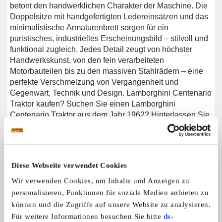
betont den handwerklichen Charakter der Maschine. Die
Doppelsitze mit handgefertigten Ledereinsätzen und das
minimalistische Armaturenbrett sorgen für ein
puristisches, industrielles Erscheinungsbild – stilvoll und
funktional zugleich. Jedes Detail zeugt von höchster
Handwerkskunst, von den fein verarbeiteten
Motorbauteilen bis zu den massiven Stahlrädern – eine
perfekte Verschmelzung von Vergangenheit und
Gegenwart, Technik und Design. Lamborghini Centenario
Traktor kaufen? Suchen Sie einen Lamborghini
Centenario Traktor aus dem Jahr 1962? Hinterlassen Sie
Ihre Kontaktdaten über das Formular auf dieser Seite
oder rufen Sie uns direkt unter +31 416 751 393 an.
Unser Verkaufsteam beantwortet gerne alle Ihre Fragen
oder erstellt sogar ein persönliches Shop-Video für Sie.
Diese Webseite verwendet Cookies
Wir bieten Unterstützung beim Transport. Wir liefern
Ihnen Ihr Auto mit Tüv, H-Kennzeichen und
Wir verwenden Cookies, um Inhalte und Anzeigen zu
Fahrzeugbrief, gegen Aufpreis. Sie zahlen keine
personalisieren, Funktionen für soziale Medien anbieten zu
Importsteuer mehr. Auch können Sie das Fahrzeug bei
können und die Zugriffe auf unsere Website zu analysieren.
unsere Finanzierungspartner finanzieren.
Für weitere Informationen besuchen Sie bitte
ds-