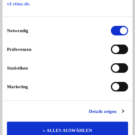
vf.vfmz.de
.
Weitere Anzeigen dieses Anbieters
Einwilligungsauswahl
ALLE ANZEIGEN
Notwendig
Präferenzen
Statistiken
Marketing
3000 MKIII
300
Austin Healey 3000 MK3 | Restauriert
Chrysler 300 G | Ausfü
...
Details zeigen
69.950,- €
» ALLES AUSWÄHLEN