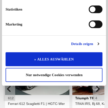
Austin Austin Cooper S
Statistiken
Austin Mini Cooper S Mk II, Bj. 1967 ...
Preis auf Anfrage
Marketing
Das könnte Sie auch interessieren
Details zeigen
ALLE ANZEIGEN
» ALLES AUSWÄHLEN
Nur notwendige Cookies verwenden
612
Triumph TR 4
Ferrari 612 Scaglietti F1 | HGTC-Wer
TR4A IRS, Bj.68, Kalif