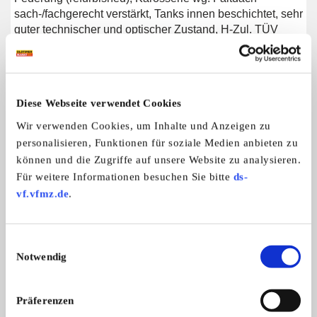
sach-/fachgerecht verstärkt, Tanks innen beschichtet, sehr
guter technischer und optischer Zustand, H-Zul. TÜV
10/26, lt. Cl. Data Zustand 1-, VS, Standort: Pfalz, E-mail:
nicklaus@schi-ni.de, wg. "neuem" Projekt abzugeben.
Diese Webseite verwendet Cookies
Wir verwenden Cookies, um Inhalte und Anzeigen zu
personalisieren, Funktionen für soziale Medien anbieten zu
Weitere Anzeigen dieses Anbieters
können und die Zugriffe auf unsere Website zu analysieren.
ALLE ANZEIGEN
Für weitere Informationen besuchen Sie bitte
ds-
vf.vfmz.de
.
5
Einwilligungsauswahl
Notwendig
Präferenzen