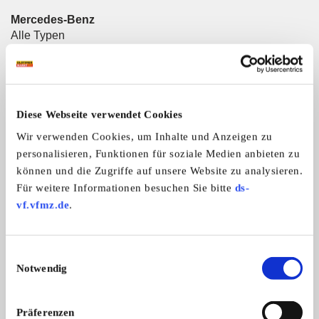
Mercedes-Benz
Alle Typen
Weitere Anzeigen dieses Anbieters
Diese Webseite verwendet Cookies
ALLE ANZEIGEN
Wir verwenden Cookies, um Inhalte und Anzeigen zu
personalisieren, Funktionen für soziale Medien anbieten zu
15
können und die Zugriffe auf unsere Website zu analysieren.
Für weitere Informationen besuchen Sie bitte
ds-
vf.vfmz.de
.
Einwilligungsauswahl
Notwendig
Dichtungen und Ersatzteile für
Mercedes-Benz Dic
Ersatzteile & Dichtungen für Mercede
WDB-TEILE.de – Ihr S
Mercedes Klassiker (W123, W126,
Ersatzteile für Mer
Präferenzen
...
...