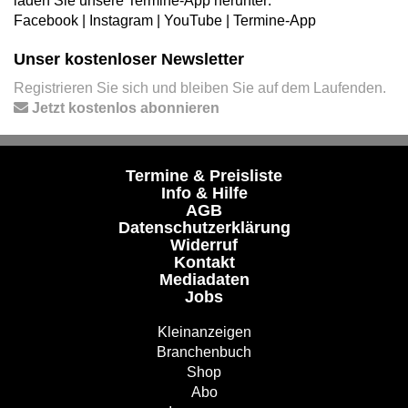
laden Sie unsere Termine-App herunter:
Facebook
|
Instagram
|
YouTube
|
Termine-App
Unser kostenloser Newsletter
Registrieren Sie sich und bleiben Sie auf dem Laufenden.
Jetzt kostenlos abonnieren
Termine & Preisliste
Info & Hilfe
AGB
Datenschutzerklärung
Widerruf
Kontakt
Mediadaten
Jobs
Kleinanzeigen
Branchenbuch
Shop
Abo