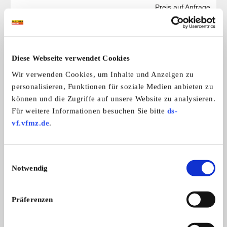
Preis auf Anfrage
Das könnte Sie auch interessieren
Diese Webseite verwendet Cookies
ALLE ANZEIGEN
Wir verwenden Cookies, um Inhalte und Anzeigen zu
personalisieren, Funktionen für soziale Medien anbieten zu
1
können und die Zugriffe auf unsere Website zu analysieren.
Für weitere Informationen besuchen Sie bitte
ds-
vf.vfmz.de
.
Einwilligungsauswahl
Notwendig
BMW
Bosch Zündverteile
Fahrzeuglackiererei und
Bosch Zündverteiler 
Instandsetzung
Karosseriewe ...
...
Präferenzen
Preis auf Anfrage