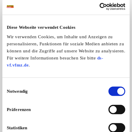
Das könnte Sie auch interessieren
ALLE ANZEIGEN
Diese Webseite verwendet Cookies
Wir verwenden Cookies, um Inhalte und Anzeigen zu
1
personalisieren, Funktionen für soziale Medien anbieten zu
können und die Zugriffe auf unsere Website zu analysieren.
Für weitere Informationen besuchen Sie bitte
ds-
vf.vfmz.de
.
Einwilligungsauswahl
Alfa Romeo Alfa Romeo
Professionelle Unt
Notwendig
Instrumenten-Service + Reparaturen f
Wir von der BOX 56 s
Hohlraumversiegel
...
aus ...
Preis auf Anfrage
Präferenzen
Statistiken