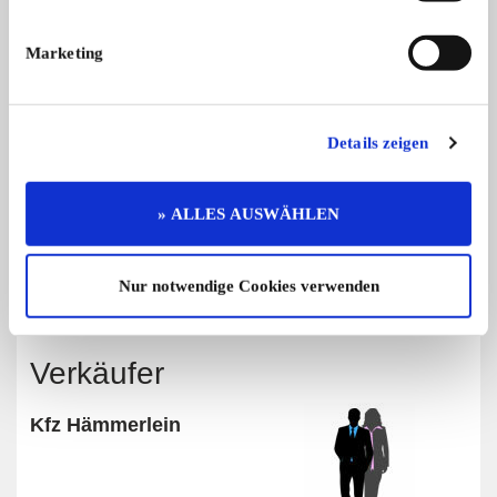
Marketing
Diese Anzeige empfehlen
Details zeigen
Angebot
Gewerblich
678 x angesehen
» ALLES AUSWÄHLEN
0 x gemerkt
Nur notwendige Cookies verwenden
Preis auf Anfrage
Verkäufer
Kfz Hämmerlein