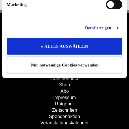
Jetzt kostenlos abonnieren
Marketing
Termine & Preisliste
Info & Hilfe
Details zeigen
AGB
Datenschutzerklärung
Widerruf
» ALLES AUSWÄHLEN
Kontakt
Mediadaten
Jobs
Nur notwendige Cookies verwenden
Kleinanzeigen
Branchenbuch
Shop
Abo
Impressum
Ratgeber
Zeitschriften
Spendenaktion
Veranstaltungskalender