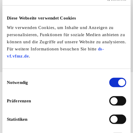
Benutzerprofil
Kleinanzeigen
3
Diese Webseite verwendet Cookies
Unsere Seite empfehlen
Wir verwenden Cookies, um Inhalte und Anzeigen zu
personalisieren, Funktionen für soziale Medien anbieten zu
können und die Zugriffe auf unsere Website zu analysieren.
Für weitere Informationen besuchen Sie bitte
ds-
vf.vfmz.de
.
Einwilligungsauswahl
Notwendig
Hier finden Sie mehr von OLDTIMER MARKT
Folgen Sie uns auf unseren Social-Media-Seiten oder
laden Sie unsere Termine-App herunter:
Präferenzen
Facebook
|
Instagram
|
YouTube
|
Termine-App
Unser kostenloser Newsletter
Statistiken
Registrieren Sie sich und bleiben Sie auf dem Laufenden.