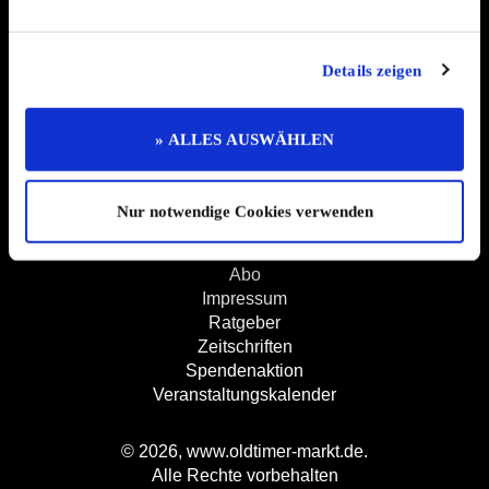
Termine & Preisliste
Info & Hilfe
AGB
Details zeigen
Datenschutzerklärung
Widerruf
Kontakt
Mediadaten
» ALLES AUSWÄHLEN
Jobs
Kleinanzeigen
Nur notwendige Cookies verwenden
Branchenbuch
Shop
Abo
Impressum
Ratgeber
Zeitschriften
Spendenaktion
Veranstaltungskalender
© 2026, www.oldtimer-markt.de.
Alle Rechte vorbehalten