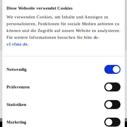
Unsere Seite empfehlen
Diese Webseite verwendet Cookies
Wir verwenden Cookies, um Inhalte und Anzeigen zu
personalisieren, Funktionen für soziale Medien anbieten zu
können und die Zugriffe auf unsere Website zu analysieren.
Für weitere Informationen besuchen Sie bitte
ds-
vf.vfmz.de
.
Hier finden Sie mehr von OLDTIMER MARKT
Einwilligungsauswahl
Notwendig
Folgen Sie uns auf unseren Social-Media-Seiten oder
laden Sie unsere Termine-App herunter:
Facebook
|
Instagram
|
YouTube
|
Termine-App
Präferenzen
Unser kostenloser Newsletter
Registrieren Sie sich und bleiben Sie auf dem Laufenden.
Statistiken
Jetzt kostenlos abonnieren
Marketing