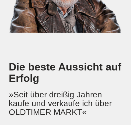
te Aussicht auf
Die beste 
Erfolg
r dreißig Jahren
»Für mich ist
 verkaufe ich über
MARKT-Kleinan
R MARKT«
Pflichtlektüre!«