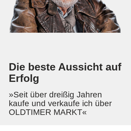
ste Aussicht auf
Die beste
Erfolg
er dreißig Jahren
»Für mich is
d verkaufe ich über
MARKT-Kleina
ER MARKT«
Pflichtlektüre