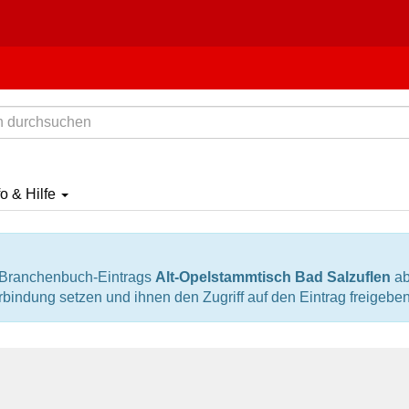
fo & Hilfe
s Branchenbuch-Eintrags
Alt-Opelstammtisch Bad Salzuflen
ab
erbindung setzen und ihnen den Zugriff auf den Eintrag freigeben