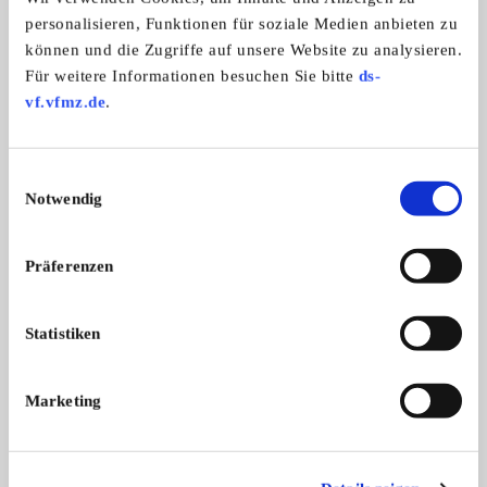
personalisieren, Funktionen für soziale Medien anbieten zu
Preis auf Anfrage
können und die Zugriffe auf unsere Website zu analysieren.
Für weitere Informationen besuchen Sie bitte
ds-
Privatverkauf
vf.vfmz.de
.
Anzeige merken
Angebot
Privat
Einwilligungsauswahl
ANSEHEN
Notwendig
Präferenzen
Statistiken
Informationen zur Marke
Pontiac
Marketing
Kategorie:
Autos
1 Angebote zu diesem Produkt
Alle Pontiac Modelle