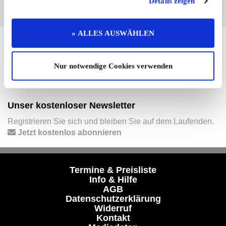
Details zeigen
» ALLES AUSWÄHLEN
Hier finden Sie mehr von OLDTIMER MARKT
Folgen Sie uns auf unseren Social-Media-Seiten oder
Nur notwendige Cookies verwenden
laden Sie unsere Termine-App herunter:
Facebook
|
Instagram
|
YouTube
|
Termine-App
Unser kostenloser Newsletter
Registrieren Sie sich und bleiben Sie auf dem Laufenden.
Jetzt kostenlos abonnieren
Termine & Preisliste
Info & Hilfe
AGB
Datenschutzerklärung
Widerruf
Kontakt