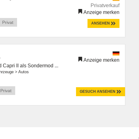
Privatverkauf
Anzeige merken
Privat
ANSEHEN
i
Anzeige merken
 Capri II als Sondermod ...
hrzeuge
>
Autos
Privat
GESUCH ANSEHEN