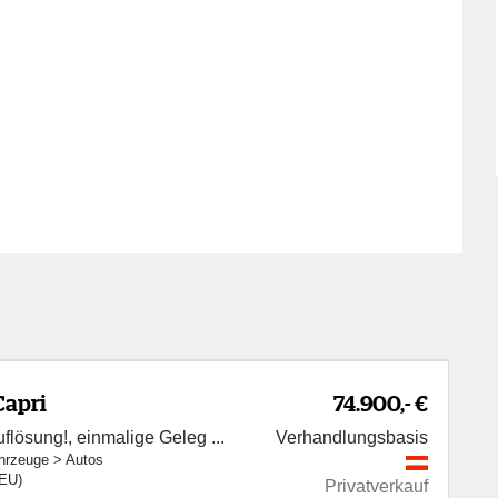
Capri
74.900,- €
lösung!, einmalige Geleg ...
Verhandlungsbasis
hrzeuge
>
Autos
(EU)
Privatverkauf