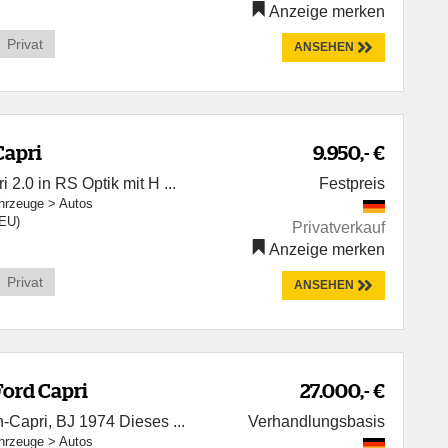
Anzeige merken
Privat
ANSEHEN
Capri
9.950,- €
 2.0 in RS Optik mit H ...
Festpreis
hrzeuge
>
Autos
(EU)
Privatverkauf
Anzeige merken
Privat
ANSEHEN
Ford Capri
27.000,- €
-Capri, BJ 1974 Dieses ...
Verhandlungsbasis
hrzeuge
>
Autos