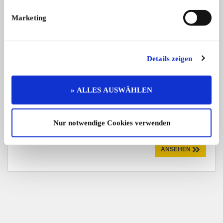
Mazda MX-5
Marketing
Mazda MX5 Miata Erstzulassung 01.07. ...
Kategorie:
Fahrzeuge
>
Autos
Marke:
Mazda
Details zeigen
9.990,- €
Verhandlungsbasis
» ALLES AUSWÄHLEN
Privatverkauf
Anzeige merken
Nur notwendige Cookies verwenden
Angebot
Privat
ANSEHEN