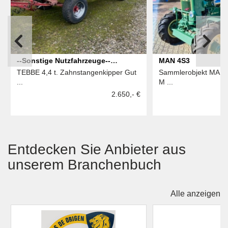
--Sonstige Nutzfahrzeuge--
MAN 4S3
TEBBE 4,4 t. Zahnstangenkipper Gut
Sammlerobjekt MAN 4
Zweiseitenkipper
...
M ...
2.650,- €
Entdecken Sie Anbieter aus
unserem Branchenbuch
Alle anzeigen