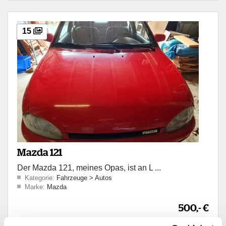
15
Mazda 121
Der Mazda 121, meines Opas, ist an L ...
Kategorie:
Fahrzeuge
>
Autos
Marke:
Mazda
500,- €
Verhandlungsbasis