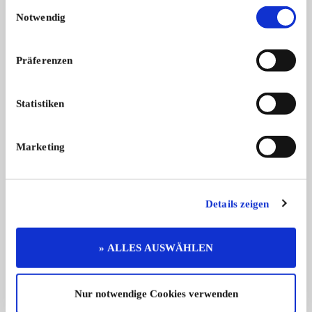
Einwilligungsauswahl
Ö.A.F.-Tornado 19.215 HK, Bj. 1969,
Ford Mustang Fastb
Notwendig
...
Cob ...
Preis auf Anfrage
Präferenzen
Statistiken
Entdecken Sie Anbieter aus
unserem Branchenbuch
Marketing
Alle anzeigen
Details zeigen
» ALLES AUSWÄHLEN
Nur notwendige Cookies verwenden