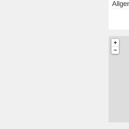
Allg
+
−