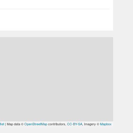
let
| Map data ©
OpenStreetMap
contributors,
CC-BY-SA
, Imagery ©
Mapbox