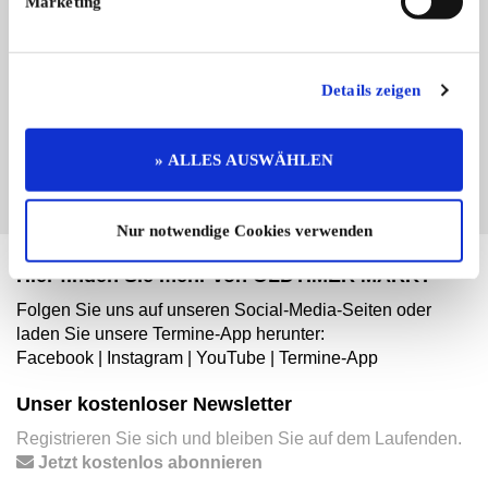
Marketing
Branchenbuch-Eintrag übernehmen
Sie vertreten dieses Unternehmen? Übernehmen Sie
jetzt diesen Branchenbuch-Eintrag um ihn zu
Details zeigen
ergänzen und für sich zu nutzen:
EINTRAG JETZT ÜBERNEHMEN
» ALLES AUSWÄHLEN
Nur notwendige Cookies verwenden
Hier finden Sie mehr von OLDTIMER MARKT
Folgen Sie uns auf unseren Social-Media-Seiten oder
laden Sie unsere Termine-App herunter:
Facebook
|
Instagram
|
YouTube
|
Termine-App
Unser kostenloser Newsletter
Registrieren Sie sich und bleiben Sie auf dem Laufenden.
Jetzt kostenlos abonnieren