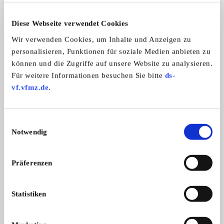
Allgemeine Angaben
Diese Webseite verwendet Cookies
Wir verwenden Cookies, um Inhalte und Anzeigen zu
Automarken:
personalisieren, Funktionen für soziale Medien anbieten zu
Nissan
können und die Zugriffe auf unsere Website zu analysieren.
Für weitere Informationen besuchen Sie bitte
ds-
vf.vfmz.de
.
Z & ZX Club Deutschland e.V.
(Nissan/Datsun)
Einwilligungsauswahl
Notwendig
Präferenzen
Statistiken