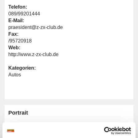
Telefon:
089/99201444
E-Mail:
praesident@z-zx-club.de
Fax:
/95720918
Web:
http://www.z-zx-club.de
Kategorien:
Autos
Portrait
Homepage:
www.z-zx-club.de