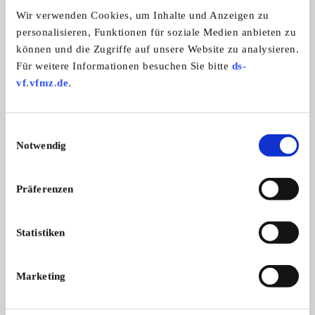
Zweiradmarken:
Wir verwenden Cookies, um Inhalte und Anzeigen zu
Alle Marken
personalisieren, Funktionen für soziale Medien anbieten zu
können und die Zugriffe auf unsere Website zu analysieren.
Für weitere Informationen besuchen Sie bitte
ds-
Warsteiner Oldtimer Team e.V.
vf.vfmz.de
.
Einwilligungsauswahl
Notwendig
Präferenzen
Statistiken
Branchenbuch-Eintrag übernehmen
Sie vertreten dieses Unternehmen? Übernehmen Sie
Marketing
jetzt diesen Branchenbuch-Eintrag um ihn zu
ergänzen und für sich zu nutzen: