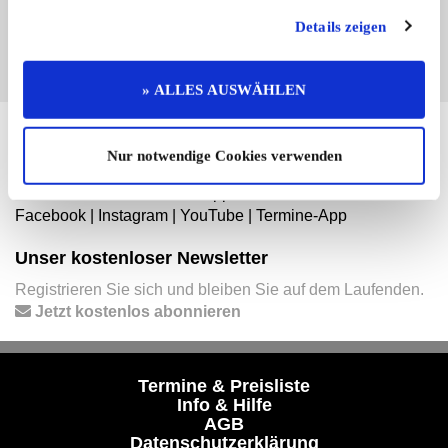
EINTRAG JETZT ÜBERNEHMEN
Details zeigen
» ALLES AUSWÄHLEN
Hier finden Sie mehr von OLDTIMER MARKT
Nur notwendige Cookies verwenden
Folgen Sie uns auf unseren Social-Media-Seiten oder
laden Sie unsere Termine-App herunter:
Facebook
|
Instagram
|
YouTube
|
Termine-App
Unser kostenloser Newsletter
Registrieren Sie sich und bleiben Sie auf dem Laufenden.
Jetzt kostenlos abonnieren
Termine & Preisliste
Info & Hilfe
AGB
Datenschutzerklärung