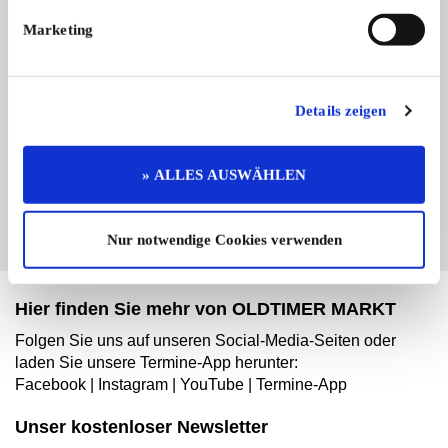
Marketing
Branchenbuch-Eintrag übernehmen
Details zeigen
Sie vertreten dieses Unternehmen? Übernehmen Sie
jetzt diesen Branchenbuch-Eintrag um ihn zu
ergänzen und für sich zu nutzen:
» ALLES AUSWÄHLEN
EINTRAG JETZT ÜBERNEHMEN
Nur notwendige Cookies verwenden
Hier finden Sie mehr von OLDTIMER MARKT
Folgen Sie uns auf unseren Social-Media-Seiten oder
laden Sie unsere Termine-App herunter:
Facebook
|
Instagram
|
YouTube
|
Termine-App
Unser kostenloser Newsletter