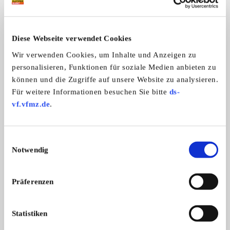
Allgemeine Angaben
Diese Webseite verwendet Cookies
Automarken:
Wir verwenden Cookies, um Inhalte und Anzeigen zu
Wanderer
personalisieren, Funktionen für soziale Medien anbieten zu
Zweiradmarken:
können und die Zugriffe auf unsere Website zu analysieren.
Wanderer
Für weitere Informationen besuchen Sie bitte
ds-
vf.vfmz.de
.
Wanderer Automobil- und Motorradclub
Einwilligungsauswahl
e.V. Zwickau
Notwendig
Präferenzen
Statistiken