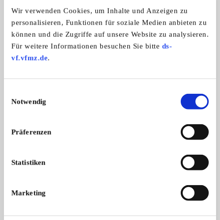
Automarken:
Wir verwenden Cookies, um Inhalte und Anzeigen zu
Volvo
personalisieren, Funktionen für soziale Medien anbieten zu
können und die Zugriffe auf unsere Website zu analysieren.
Für weitere Informationen besuchen Sie bitte
ds-
Volvo-Sport Club P1800 S-E-ES
vf.vfmz.de
.
Einwilligungsauswahl
Notwendig
Präferenzen
Statistiken
Branchenbuch-Eintrag übernehmen
Sie vertreten dieses Unternehmen? Übernehmen Sie
Marketing
jetzt diesen Branchenbuch-Eintrag um ihn zu
ergänzen und für sich zu nutzen: