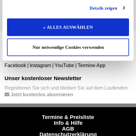
EINTRAG JETZT ÜBERNEHMEN
Details zeigen
» ALLES AUSWÄHLEN
Hier finden Sie mehr von OLDTIMER MARKT
Nur notwendige Cookies verwenden
Folgen Sie uns auf unseren Social-Media-Seiten oder
laden Sie unsere Termine-App herunter:
Facebook
|
Instagram
|
YouTube
|
Termine-App
Unser kostenloser Newsletter
Registrieren Sie sich und bleiben Sie auf dem Laufenden.
Jetzt kostenlos abonnieren
Termine & Preisliste
Info & Hilfe
AGB
Datenschutzerklärung