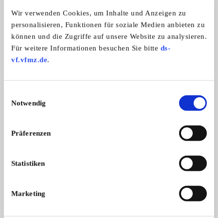
Traktormarken:
Wir verwenden Cookies, um Inhalte und Anzeigen zu
Alle Marken
personalisieren, Funktionen für soziale Medien anbieten zu
können und die Zugriffe auf unsere Website zu analysieren.
Für weitere Informationen besuchen Sie bitte
ds-
vf.vfmz.de
.
Verein zur Förderung und Erhaltung
dörflichen Kulturgutes Vethem e.V.
Einwilligungsauswahl
Notwendig
Präferenzen
Statistiken
Branchenbuch-Eintrag übernehmen
Marketing
Sie vertreten dieses Unternehmen? Übernehmen Sie
jetzt diesen Branchenbuch-Eintrag um ihn zu
ergänzen und für sich zu nutzen: