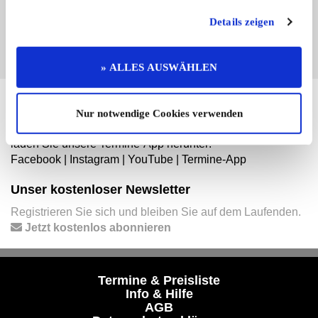
EINTRAG JETZT ÜBERNEHMEN
Details zeigen
» ALLES AUSWÄHLEN
Hier finden Sie mehr von OLDTIMER MARKT
Nur notwendige Cookies verwenden
Folgen Sie uns auf unseren Social-Media-Seiten oder
laden Sie unsere Termine-App herunter:
Facebook
|
Instagram
|
YouTube
|
Termine-App
Unser kostenloser Newsletter
Registrieren Sie sich und bleiben Sie auf dem Laufenden.
Jetzt kostenlos abonnieren
Termine & Preisliste
Info & Hilfe
AGB