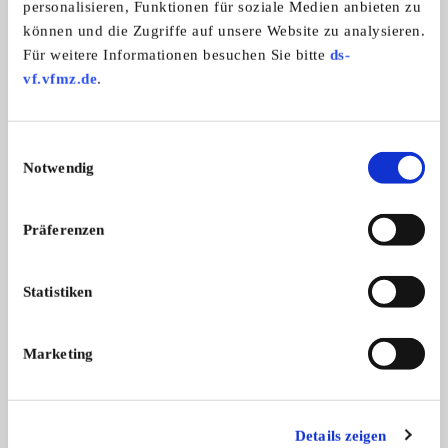
personalisieren, Funktionen für soziale Medien anbieten zu
können und die Zugriffe auf unsere Website zu analysieren.
Für weitere Informationen besuchen Sie bitte
ds-
vf.vfmz.de
.
Einwilligungsauswahl
Landini L25
Notwendig
Aus privater Sammlung abzugeben. Seh ...
Preis auf Anfrage
Präferenzen
Verhandlungsbasis
Privatverkauf
Statistiken
Anzeige merken
Angebot
Privat
Marketing
ANSEHEN
Details zeigen