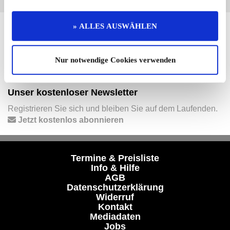
» ALLES AUSWÄHLEN
Hier finden Sie mehr von OLDTIMER MARKT
Folgen Sie uns auf unseren Social-Media-Seiten oder
laden Sie unsere Termine-App herunter:
Nur notwendige Cookies verwenden
Facebook
|
Instagram
|
YouTube
|
Termine-App
Unser kostenloser Newsletter
Registrieren Sie sich und bleiben Sie auf dem Laufenden.
Jetzt kostenlos abonnieren
Termine & Preisliste
Info & Hilfe
AGB
Datenschutzerklärung
Widerruf
Kontakt
Mediadaten
Jobs