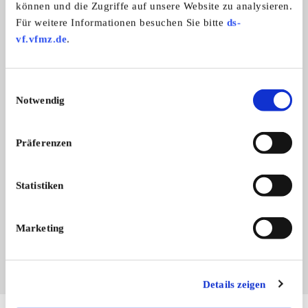
können und die Zugriffe auf unsere Website zu analysieren.
Für weitere Informationen besuchen Sie bitte
ds-
vf.vfmz.de
.
Einwilligungsauswahl
Notwendig
Präferenzen
Branchenbuch-Eintrag übernehmen
Statistiken
Sie vertreten dieses Unternehmen? Übernehmen Sie
jetzt diesen Branchenbuch-Eintrag um ihn zu
ergänzen und für sich zu nutzen:
Marketing
EINTRAG JETZT ÜBERNEHMEN
Details zeigen