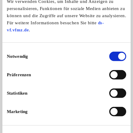
Wir verwenden Cookies, um Inhalte und Anzeigen zu
personalisieren, Funktionen für soziale Medien anbieten zu
können und die Zugriffe auf unsere Website zu analysieren.
Für weitere Informationen besuchen Sie bitte
ds-
Trecker-Veteranen Club Lüerte e.V.
vf.vfmz.de
.
Einwilligungsauswahl
Notwendig
Präferenzen
Statistiken
Branchenbuch-Eintrag übernehmen
Sie vertreten dieses Unternehmen? Übernehmen Sie
Marketing
jetzt diesen Branchenbuch-Eintrag um ihn zu
ergänzen und für sich zu nutzen:
EINTRAG JETZT ÜBERNEHMEN