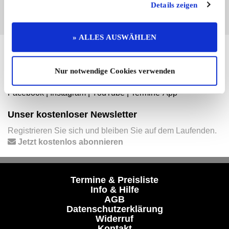
Details zeigen
» ALLES AUSWÄHLEN
Hier finden Sie mehr von OLDTIMER MARKT
Folgen Sie uns auf unseren Social-Media-Seiten oder
Nur notwendige Cookies verwenden
laden Sie unsere Termine-App herunter:
Facebook
|
Instagram
|
YouTube
|
Termine-App
Unser kostenloser Newsletter
Registrieren Sie sich und bleiben Sie auf dem Laufenden.
Jetzt kostenlos abonnieren
Termine & Preisliste
Info & Hilfe
AGB
Datenschutzerklärung
Widerruf
Kontakt