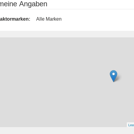
emeine Angaben
raktormarken:
Alle Marken
Leaf