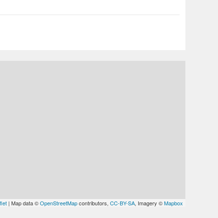
let
| Map data ©
OpenStreetMap
contributors,
CC-BY-SA
, Imagery ©
Mapbox