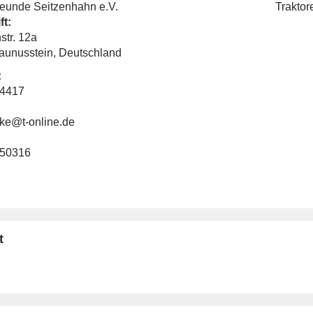
reunde Seitzenhahn e.V.
Traktor
ft:
str. 12a
aunusstein, Deutschland
:
44417
ke@t-online.de
450316
t