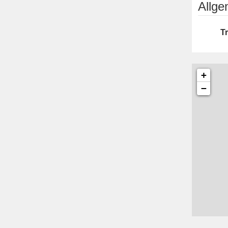
Allg
T
+
−