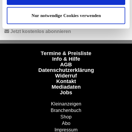
Facebook
|
Instagram
|
YouTube
|
Termine-App
Unser kostenloser Newsletter
Nur notwendige Cookies verwenden
Registrieren Sie sich und bleiben Sie auf dem Laufenden.
Jetzt kostenlos abonnieren
Termine & Preisliste
Info & Hilfe
AGB
Datenschutzerklärung
Widerruf
Kontakt
Mediadaten
Jobs
Kleinanzeigen
Branchenbuch
Shop
Abo
Impressum