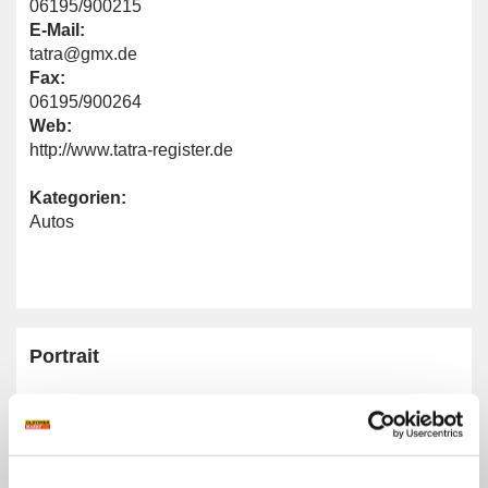
06195/900215
E-Mail:
tatra@gmx.de
Fax:
06195/900264
Web:
http://www.tatra-register.de
Kategorien:
Autos
Portrait
Homepage:
www.tatra-register.de
Allgemeine Angaben