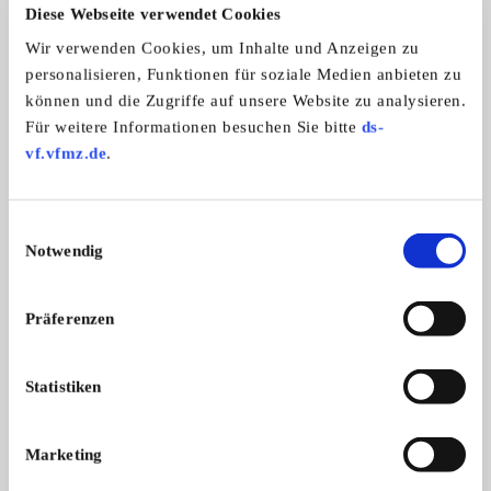
Diese Webseite verwendet Cookies
Wir verwenden Cookies, um Inhalte und Anzeigen zu
Automarken:
personalisieren, Funktionen für soziale Medien anbieten zu
Tatra
können und die Zugriffe auf unsere Website zu analysieren.
Für weitere Informationen besuchen Sie bitte
ds-
vf.vfmz.de
.
Tatra-Register-Deutschland
Einwilligungsauswahl
Notwendig
Präferenzen
Statistiken
Branchenbuch-Eintrag übernehmen
Marketing
Sie vertreten dieses Unternehmen? Übernehmen Sie