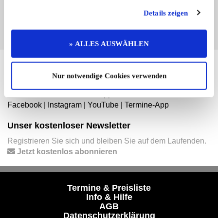
EINTRAG JETZT ÜBERNEHMEN
Details zeigen
» ALLES AUSWÄHLEN
Hier finden Sie mehr von OLDTIMER MARKT
Nur notwendige Cookies verwenden
Folgen Sie uns auf unseren Social-Media-Seiten oder
laden Sie unsere Termine-App herunter:
Facebook
|
Instagram
|
YouTube
|
Termine-App
Unser kostenloser Newsletter
Registrieren Sie sich und bleiben Sie auf dem Laufenden.
Jetzt kostenlos abonnieren
Termine & Preisliste
Info & Hilfe
AGB
Datenschutzerklärung