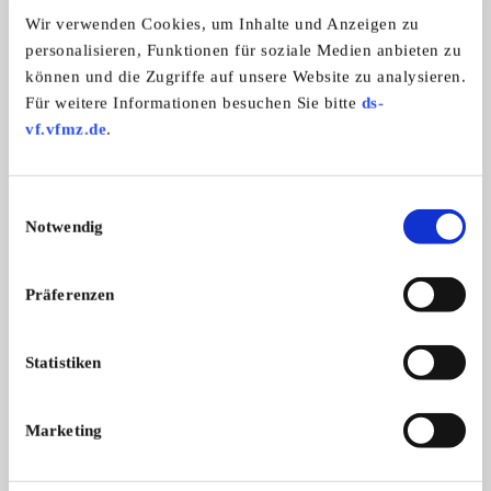
Automarken:
Wir verwenden Cookies, um Inhalte und Anzeigen zu
Triumph
personalisieren, Funktionen für soziale Medien anbieten zu
können und die Zugriffe auf unsere Website zu analysieren.
Für weitere Informationen besuchen Sie bitte
ds-
TSCD Triumph Stag Club Deutschland
vf.vfmz.de
.
Einwilligungsauswahl
Notwendig
Präferenzen
Statistiken
Branchenbuch-Eintrag übernehmen
Sie vertreten dieses Unternehmen? Übernehmen Sie
Marketing
jetzt diesen Branchenbuch-Eintrag um ihn zu
ergänzen und für sich zu nutzen: