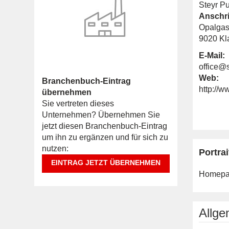
Steyr Pu
Anschri
Opalgas
9020 Kla
E-Mail:
office@s
Web:
Branchenbuch-Eintrag
http://w
übernehmen
Sie vertreten dieses
Unternehmen? Übernehmen Sie
jetzt diesen Branchenbuch-Eintrag
um ihn zu ergänzen und für sich zu
nutzen:
Portrai
EINTRAG JETZT ÜBERNEHMEN
Homepa
Allg