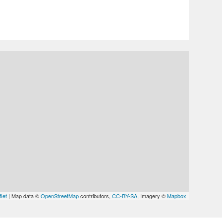
let
| Map data ©
OpenStreetMap
contributors,
CC-BY-SA
, Imagery ©
Mapbox