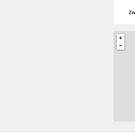
Zw
+
−