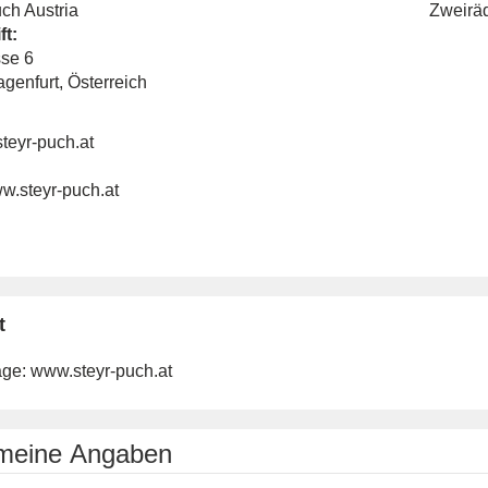
ch Austria
Zweirä
ft:
se 6
genfurt, Österreich
teyr-puch.at
ww.steyr-puch.at
t
ge:
www.steyr-puch.at
emeine Angaben