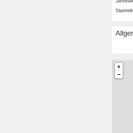
Jahresbe
Stammtis
Allg
+
−