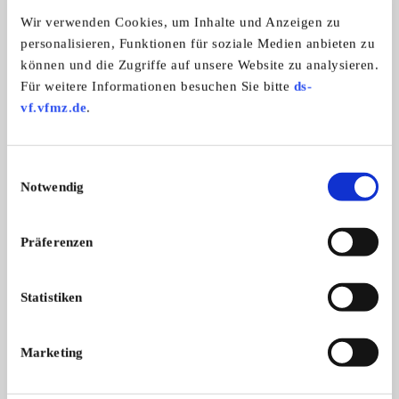
Automarken:
Wir verwenden Cookies, um Inhalte und Anzeigen zu
Saab
personalisieren, Funktionen für soziale Medien anbieten zu
können und die Zugriffe auf unsere Website zu analysieren.
Für weitere Informationen besuchen Sie bitte
ds-
Saab-Freunde Erftkreis
vf.vfmz.de
.
Einwilligungsauswahl
Notwendig
Präferenzen
Statistiken
Branchenbuch-Eintrag übernehmen
Marketing
Sie vertreten dieses Unternehmen? Übernehmen Sie
jetzt diesen Branchenbuch-Eintrag um ihn zu
ergänzen und für sich zu nutzen: