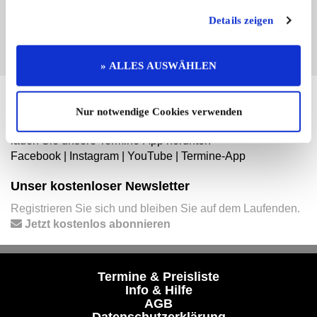
EINTRAG JETZT ÜBERNEHMEN
Details zeigen
» ALLES AUSWÄHLEN
Hier finden Sie mehr von OLDTIMER MARKT
Nur notwendige Cookies verwenden
Folgen Sie uns auf unseren Social-Media-Seiten oder
laden Sie unsere Termine-App herunter:
Facebook
|
Instagram
|
YouTube
|
Termine-App
Unser kostenloser Newsletter
Registrieren Sie sich und bleiben Sie auf dem Laufenden.
Jetzt kostenlos abonnieren
Termine & Preisliste
Info & Hilfe
AGB