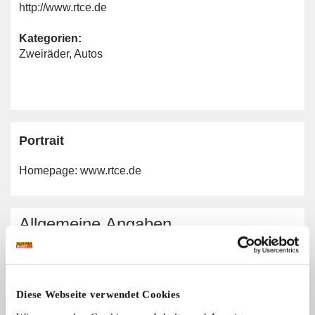
http://www.rtce.de
Kategorien:
Zweiräder
,
Autos
Portrait
Homepage:
www.rtce.de
Allgemeine Angaben
Automarken:
Alle Marken
Zweiradmarken:
Diese Webseite verwendet Cookies
Alle Marken