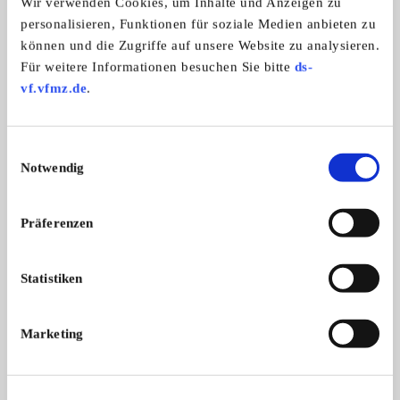
Wir verwenden Cookies, um Inhalte und Anzeigen zu
personalisieren, Funktionen für soziale Medien anbieten zu
können und die Zugriffe auf unsere Website zu analysieren.
RTCE e.V. im ADAC
Für weitere Informationen besuchen Sie bitte
ds-
vf.vfmz.de
.
Einwilligungsauswahl
Notwendig
Präferenzen
Statistiken
Branchenbuch-Eintrag übernehmen
Sie vertreten dieses Unternehmen? Übernehmen Sie
Marketing
jetzt diesen Branchenbuch-Eintrag um ihn zu
ergänzen und für sich zu nutzen:
EINTRAG JETZT ÜBERNEHMEN