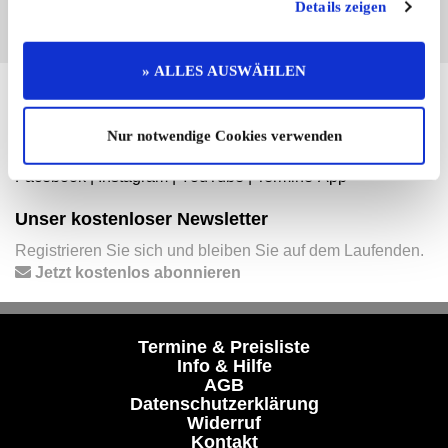
Details zeigen
» ALLES AUSWÄHLEN
Hier finden Sie mehr von OLDTIMER MARKT
Folgen Sie uns auf unseren Social-Media-Seiten oder
Nur notwendige Cookies verwenden
laden Sie unsere Termine-App herunter:
Facebook
|
Instagram
|
YouTube
|
Termine-App
Unser kostenloser Newsletter
Registrieren Sie sich und bleiben Sie auf dem Laufenden.
Jetzt kostenlos abonnieren
Termine & Preisliste
Info & Hilfe
AGB
Datenschutzerklärung
Widerruf
Kontakt