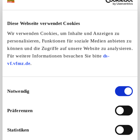
Homepage:
www.motorsport-psv-duisburg.de
Diese Webseite verwendet Cookies
Allgemeine Angaben
Wir verwenden Cookies, um Inhalte und Anzeigen zu
personalisieren, Funktionen für soziale Medien anbieten zu
Automarken:
können und die Zugriffe auf unsere Website zu analysieren.
Alle Marken
Für weitere Informationen besuchen Sie bitte
ds-
vf.vfmz.de
.
Polizeisportverein Duisburg Abteilung
Einwilligungsauswahl
Motorsport im ADAC
Notwendig
Präferenzen
Statistiken