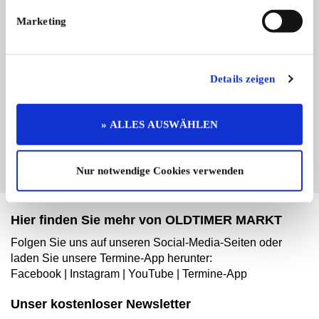
Marketing
Branchenbuch-Eintrag übernehmen
Details zeigen
Sie vertreten dieses Unternehmen? Übernehmen Sie
jetzt diesen Branchenbuch-Eintrag um ihn zu
ergänzen und für sich zu nutzen:
» ALLES AUSWÄHLEN
EINTRAG JETZT ÜBERNEHMEN
Nur notwendige Cookies verwenden
Hier finden Sie mehr von OLDTIMER MARKT
Folgen Sie uns auf unseren Social-Media-Seiten oder
laden Sie unsere Termine-App herunter:
Facebook
|
Instagram
|
YouTube
|
Termine-App
Unser kostenloser Newsletter