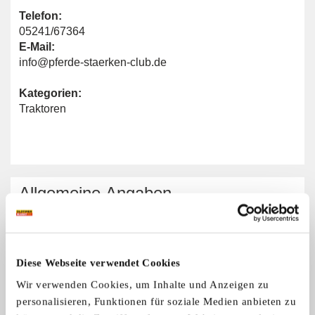
Telefon:
05241/67364
E-Mail:
info@pferde-staerken-club.de
Kategorien:
Traktoren
Allgemeine Angaben
Traktormarken:
Alle Marken
Diese Webseite verwendet Cookies
Wir verwenden Cookies, um Inhalte und Anzeigen zu
personalisieren, Funktionen für soziale Medien anbieten zu
Pferde-Stärken-Club e.V. Gütersloh-