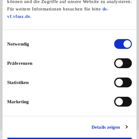
können und die Zugriffe auf unsere Website zu analysieren.
Isselhorst
Für weitere Informationen besuchen Sie bitte
ds-
vf.vfmz.de
.
Einwilligungsauswahl
Notwendig
Präferenzen
Branchenbuch-Eintrag übernehmen
Sie vertreten dieses Unternehmen? Übernehmen Sie
Statistiken
jetzt diesen Branchenbuch-Eintrag um ihn zu
ergänzen und für sich zu nutzen:
Marketing
EINTRAG JETZT ÜBERNEHMEN
Details zeigen