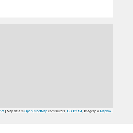
let
| Map data ©
OpenStreetMap
contributors,
CC-BY-SA
, Imagery ©
Mapbox