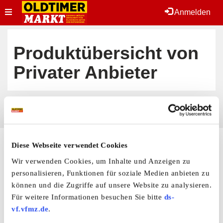
Toggle
Anmelden
navigation
Produktübersicht von
Privater Anbieter
Derzeit keine Anzeigen geschaltet!
Diese Webseite verwendet Cookies
Hier finden Sie mehr von OLDTIMER MARKT
Wir verwenden Cookies, um Inhalte und Anzeigen zu
Folgen Sie uns auf unseren Social-Media-Seiten oder
personalisieren, Funktionen für soziale Medien anbieten zu
laden Sie unsere Termine-App herunter:
Facebook
|
Instagram
|
YouTube
|
Termine-App
können und die Zugriffe auf unsere Website zu analysieren.
Für weitere Informationen besuchen Sie bitte
ds-
Unser kostenloser Newsletter
vf.vfmz.de
.
Registrieren Sie sich und bleiben Sie auf dem Laufenden.