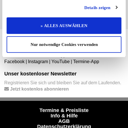
EINTRAG JETZT ÜBERNEHMEN
Details zeigen
» ALLES AUSWÄHLEN
Hier finden Sie mehr von OLDTIMER MARKT
Nur notwendige Cookies verwenden
Folgen Sie uns auf unseren Social-Media-Seiten oder
laden Sie unsere Termine-App herunter:
Facebook
|
Instagram
|
YouTube
|
Termine-App
Unser kostenloser Newsletter
Registrieren Sie sich und bleiben Sie auf dem Laufenden.
Jetzt kostenlos abonnieren
Termine & Preisliste
Info & Hilfe
AGB
Datenschutzerklärung