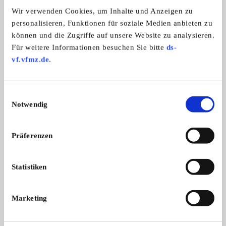
Automarken:
Wir verwenden Cookies, um Inhalte und Anzeigen zu
Fiat
personalisieren, Funktionen für soziale Medien anbieten zu
können und die Zugriffe auf unsere Website zu analysieren.
Für weitere Informationen besuchen Sie bitte
ds-
Panini Radente - Fiat 500 Berlin
vf.vfmz.de
.
Einwilligungsauswahl
Notwendig
Präferenzen
Statistiken
Branchenbuch-Eintrag übernehmen
Sie vertreten dieses Unternehmen? Übernehmen Sie
Marketing
jetzt diesen Branchenbuch-Eintrag um ihn zu
ergänzen und für sich zu nutzen: