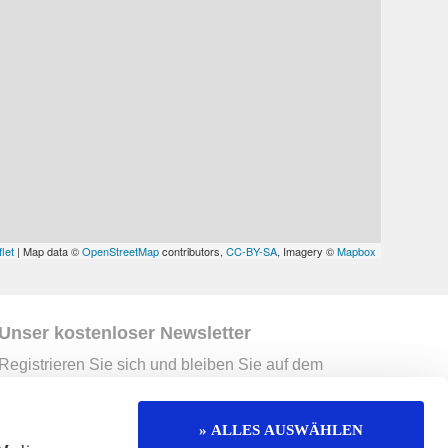
let
| Map data ©
OpenStreetMap
contributors,
CC-BY-SA
, Imagery ©
Mapbox
Unser kostenloser Newsletter
Registrieren Sie sich und bleiben Sie auf dem
Laufenden.
Jetzt kostenlos abonnieren
» ALLES AUSWÄHLEN