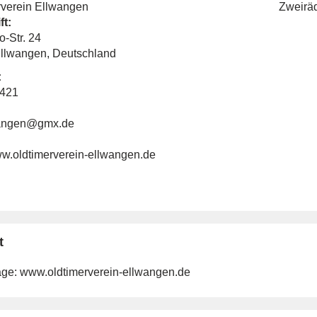
rverein Ellwangen
Zweirä
ft:
-Str. 24
llwangen, Deutschland
:
3421
wangen@gmx.de
ww.oldtimerverein-ellwangen.de
t
ge:
www.oldtimerverein-ellwangen.de