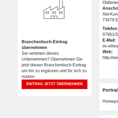
Oldtime
Anschri
Abt-Kuno
73479 E
Telefon
07961/
E-Mail:
Branchenbuch-Eintrag
ov-ell
übernehmen
Web:
Sie vertreten dieses
http://w
Unternehmen? Übernehmen Sie
jetzt diesen Branchenbuch-Eintrag
um ihn zu ergänzen und für sich zu
nutzen:
EINTRAG JETZT ÜBERNEHMEN
Portrai
Homepa