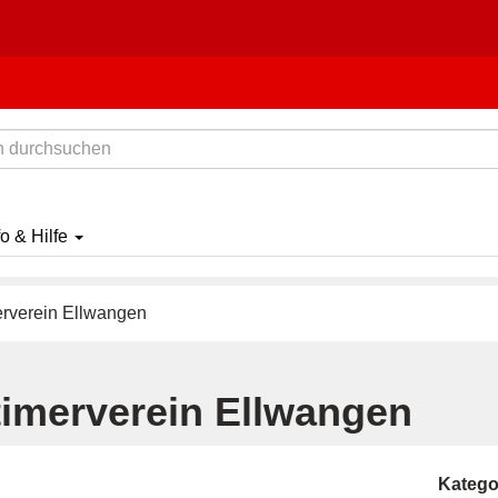
fo & Hilfe
rverein Ellwangen
timerverein Ellwangen
Katego