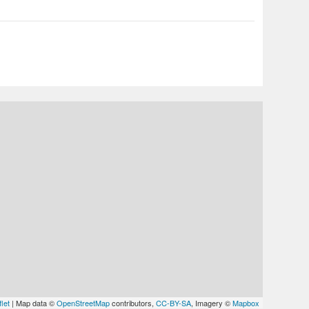
let
| Map data ©
OpenStreetMap
contributors,
CC-BY-SA
, Imagery ©
Mapbox