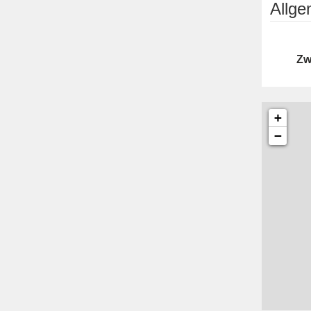
Allg
Zw
+
−