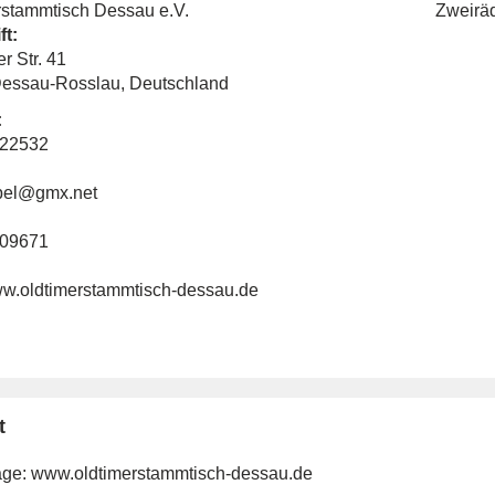
rstammtisch Dessau e.V.
Zweirä
ft:
r Str. 41
essau-Rosslau, Deutschland
:
122532
bel@gmx.net
209671
www.oldtimerstammtisch-dessau.de
t
ge:
www.oldtimerstammtisch-dessau.de