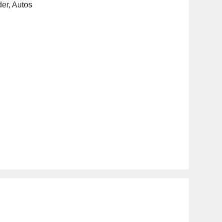
der
,
Autos