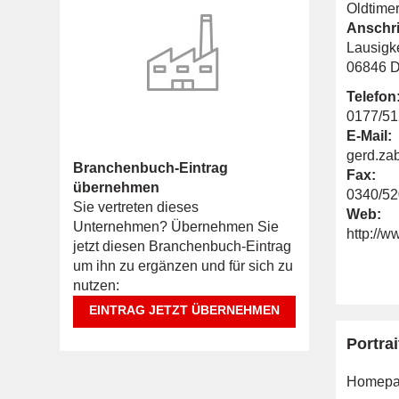
Oldtime
Anschri
Lausigke
06846 D
Telefon
0177/5
E-Mail:
gerd.za
Branchenbuch-Eintrag
Fax:
übernehmen
0340/5
Sie vertreten dieses
Web:
Unternehmen? Übernehmen Sie
http://
jetzt diesen Branchenbuch-Eintrag
um ihn zu ergänzen und für sich zu
nutzen:
EINTRAG JETZT ÜBERNEHMEN
Portrai
Homepa