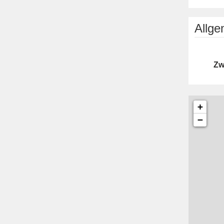
Allg
Zw
+
−