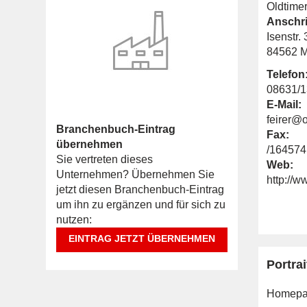
Oldtimer
Anschri
Isenstr. 
84562 M
Telefon
08631/
E-Mail:
feirer@
Branchenbuch-Eintrag
Fax:
übernehmen
/164574
Sie vertreten dieses
Web:
Unternehmen? Übernehmen Sie
http://w
jetzt diesen Branchenbuch-Eintrag
um ihn zu ergänzen und für sich zu
nutzen:
EINTRAG JETZT ÜBERNEHMEN
Portrai
Homepa