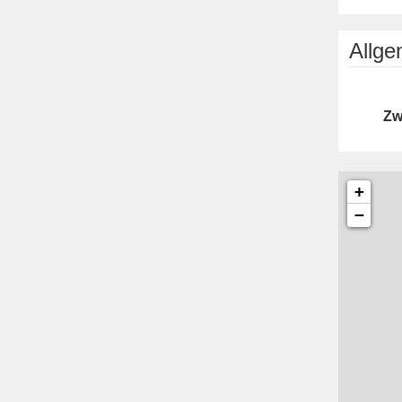
Allg
Zw
+
−