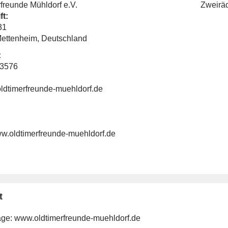
freunde Mühldorf e.V.
Zweirä
ft:
31
ettenheim, Deutschland
:
13576
oldtimerfreunde-muehldorf.de
ww.oldtimerfreunde-muehldorf.de
t
ge:
www.oldtimerfreunde-muehldorf.de