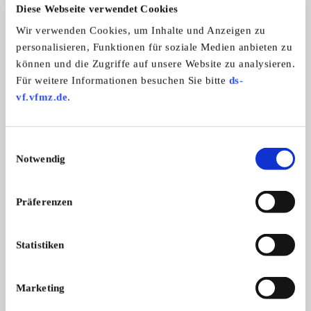
Automarken:
Diese Webseite verwendet Cookies
Alle Marken
Wir verwenden Cookies, um Inhalte und Anzeigen zu
Zweiradmarken:
personalisieren, Funktionen für soziale Medien anbieten zu
Alle Marken
können und die Zugriffe auf unsere Website zu analysieren.
Für weitere Informationen besuchen Sie bitte
ds-
vf.vfmz.de
.
Oldtimerfreunde Mitterfels e.V.
Einwilligungsauswahl
Notwendig
Präferenzen
Statistiken
Branchenbuch-Eintrag übernehmen
Marketing
Sie vertreten dieses Unternehmen? Übernehmen Sie