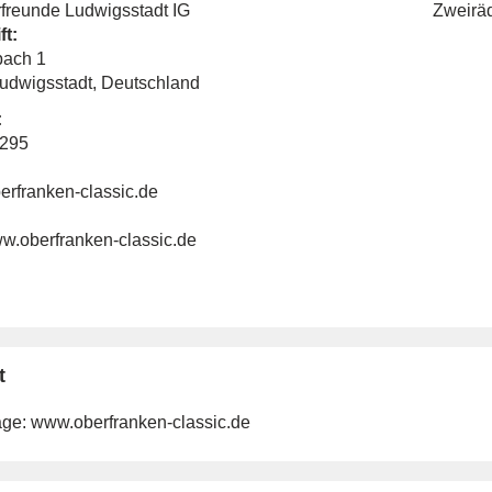
rfreunde Ludwigsstadt IG
Zweirä
ft:
ach 1
udwigsstadt, Deutschland
:
1295
erfranken-classic.de
ww.oberfranken-classic.de
t
ge:
www.oberfranken-classic.de