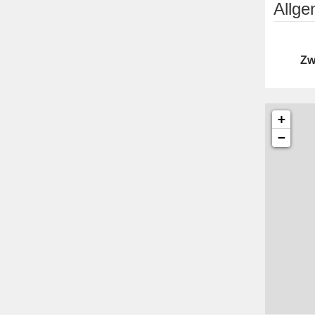
Allg
Zw
+
−