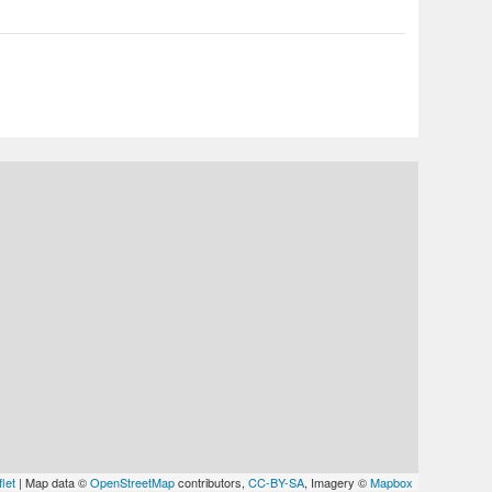
let
| Map data ©
OpenStreetMap
contributors,
CC-BY-SA
, Imagery ©
Mapbox