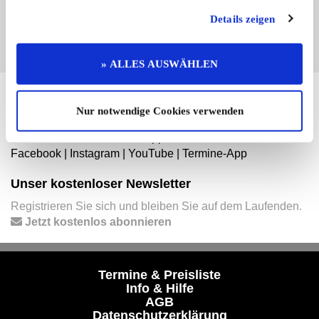
EINTRAG JETZT ÜBERNEHMEN
Details zeigen
» ALLES AUSWÄHLEN
Hier finden Sie mehr von OLDTIMER MARKT
Nur notwendige Cookies verwenden
Folgen Sie uns auf unseren Social-Media-Seiten oder
laden Sie unsere Termine-App herunter:
Facebook
|
Instagram
|
YouTube
|
Termine-App
Unser kostenloser Newsletter
Registrieren Sie sich und bleiben Sie auf dem Laufenden.
Jetzt kostenlos abonnieren
Termine & Preisliste
Info & Hilfe
AGB
Datenschutzerklärung