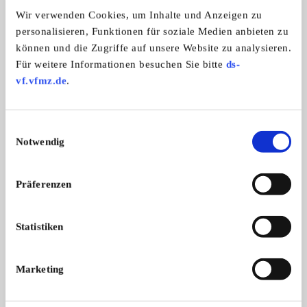
Zweiradmarken:
Wir verwenden Cookies, um Inhalte und Anzeigen zu
Alle Marken
personalisieren, Funktionen für soziale Medien anbieten zu
können und die Zugriffe auf unsere Website zu analysieren.
Für weitere Informationen besuchen Sie bitte
ds-
Oldtimerfreunde Gundelfingen
vf.vfmz.de
.
Einwilligungsauswahl
Notwendig
Präferenzen
Statistiken
Branchenbuch-Eintrag übernehmen
Sie vertreten dieses Unternehmen? Übernehmen Sie
Marketing
jetzt diesen Branchenbuch-Eintrag um ihn zu
ergänzen und für sich zu nutzen: