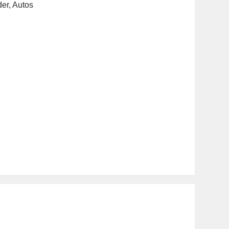
der
,
Autos