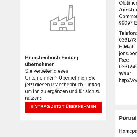
Oldtimer
Anschri
Cammer
99097 E
Telefon
0361/7
E-Mail:
jens.ber
Branchenbuch-Eintrag
Fax:
übernehmen
0361/5
Sie vertreten dieses
Web:
Unternehmen? Übernehmen Sie
http://w
jetzt diesen Branchenbuch-Eintrag
um ihn zu ergänzen und für sich zu
nutzen:
EINTRAG JETZT ÜBERNEHMEN
Portrai
Homepa