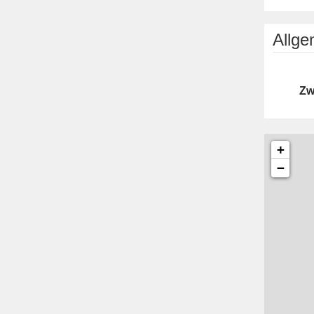
Allg
Zw
+
−