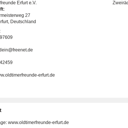
freunde Erfurt e.V.
Zweirä
ft:
meisterweg 27
rfurt, Deutschland
:
897609
tlein@freenet.de
642459
ww.oldtimerfreunde-erfurt.de
t
ge:
www.oldtimerfreunde-erfurt.de