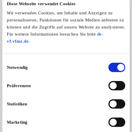
Automarken:
Diese Webseite verwendet Cookies
Alle Marken
Wir verwenden Cookies, um Inhalte und Anzeigen zu
Zweiradmarken:
personalisieren, Funktionen für soziale Medien anbieten zu
Alle Marken
können und die Zugriffe auf unsere Website zu analysieren.
Für weitere Informationen besuchen Sie bitte
ds-
vf.vfmz.de
.
Oldtimerfreunde Deizisau
Einwilligungsauswahl
Notwendig
Präferenzen
Statistiken
Branchenbuch-Eintrag übernehmen
Marketing
Sie vertreten dieses Unternehmen? Übernehmen Sie